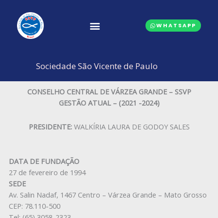
Ir
para
WHATSAPP
o
conteúdo
CONSELHOS CENTRAIS
Sociedade São Vicente de Paulo
CONSELHO CENTRAL DE VÁRZEA GRANDE – SSVP
GESTÃO ATUAL – (2021 -2024)
PRESIDENTE:
WALKÍRIA LAURA DE GODOY SALES
DATA DE FUNDAÇÃO
27 de fevereiro de 1994
SEDE
Av. Salin Nadaf, 1467 Centro – Várzea Grande – Mato Grosso
CEP: 78.110-500
Tel: (65) 3058-2323