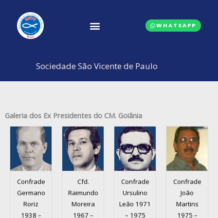
Ir
para
WHATSAPP
o
conteúdo
CONSELHOS CENTRAIS
Sociedade São Vicente de Paulo
Galeria dos Ex Presidentes do CM. Goiânia
Confrade
Cfd.
Confrade
Confrade
Germano
Raimundo
Ursulino
João
Roriz
Moreira
Leão 1971
Martins
1938 –
1967 –
– 1975
1975 –