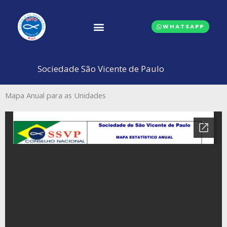
Ir
para
WHATSAPP
o
conteúdo
CONSELHOS CENTRAIS
Sociedade São Vicente de Paulo
Mapa Anual para as Unidades