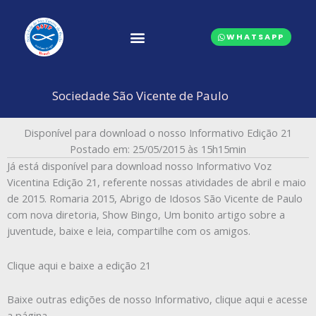
Ir
para
WHATSAPP
o
conteúdo
CONSELHOS CENTRAIS
Sociedade São Vicente de Paulo
Disponível para download o nosso Informativo Edição 21
Postado em: 25/05/2015 às 15h15min
Já está disponível para download nosso Informativo Voz
Vicentina Edição 21, referente nossas atividades de abril e maio
de 2015. Romaria 2015, Abrigo de Idosos São Vicente de Paulo
com nova diretoria, Show Bingo, Um bonito artigo sobre a
juventude, baixe e leia, compartilhe com os amigos.
Clique aqui e baixe a edição 21
Baixe outras edições de nosso Informativo, clique aqui e acesse
a página
.