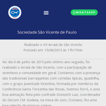
Ir
para
WHATSAPP
o
conteúdo
CONSELHOS CENTRAIS
Sociedade São Vicente de Paulo
Realizado o VII Arraiá de São Vicente
Postado em: 15/06/2015 às 17h17min
No dia 6 de junho de 2015 pelo sétimo ano seguido, foi
realizado o Arraiá de São Vicente, com a participação de
vicentinos e comunidade em geral. Contamos com a presença
das tradicionais barraquinhas com comidas típicas, quadrilha,
com o grupo Juventude Vicentina, formada por membros da
Conferência Santa Terezinha das Rosas, tivemos forró, e uma
boa animação feita pelo confrade Donizetti Luiz, coordenador
do Decom CM. Goiânia, na mesa do som, Cristiano, fez uma
boa seleção de músicas juninas.