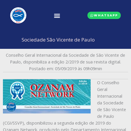
Ir
para
WHATSAPP
o
conteúdo
CONSELHOS CENTRAIS
Sociedade São Vicente de Paulo
Conselho Geral Internacional da Sociedade de São Vicente de
Paulo, disponibiliza a edição 2/2019 de sua revista digital.
Postado em: 05/09/2019 às 09h09min
O Conselho
Geral
Internacional
da Sociedade
de São Vicente
de Paulo
(CGI/SSVP), disponibilizou a segunda edição de 2019 do
Ozanam Network, produzido pelo Departamento Internacional