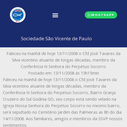
Ir
para
WHATSAPP
o
conteúdo
CONSELHOS CENTRAIS
Sociedade São Vicente de Paulo
Faleceu na manhã de hoje 13/11/2008 o Cfd José Tavares da
Silva vicentino atuante de longas décadas, membro da
Conferência N Senhora do Perpétuo Socorro.
Postado em: 13/11/2008 às 15h15min
Faleceu na manhã de hoje 13/11/2008 o Cfd José Tavares da
Silva vicentino atuante de longas décadas, membro da
Conferência N Senhora do Perpétuo Socorro, Bairro Granja
Cruzeiro do Sul Goiânia GO, seu corpo está sendo velado na
Igreja Nossa Senhora do Perpétuo Socorro no mesmo bairro,
será sepultado no Cemitério Jardim das Palmeiras as 8h do dia
14/11/2008. Aos familiares, amigos e membros da SSVP nossos
sentimentos.