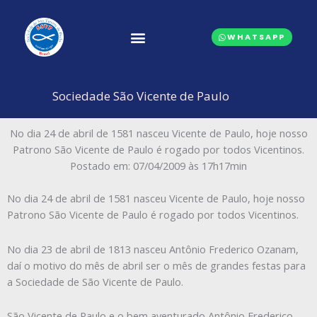
Ir
para
WHATSAPP
o
conteúdo
CONSELHOS CENTRAIS
Sociedade São Vicente de Paulo
No dia 24 de abril de 1581 nasceu Vicente de Paulo, hoje nosso
Patrono São Vicente de Paulo é rogado por todos Vicentinos.
Postado em: 07/04/2009 às 17h17min
No dia 24 de abril de 1581 nasceu Vicente de Paulo, hoje nosso
Patrono São Vicente de Paulo é rogado por todos Vicentinos.
No dia 23 de abril de 1813 nasceu Antônio Frederico Ozanam,
daí o motivo do mês de abril ser o mês de grandes festas para
a Sociedade de São Vicente de Paulo.
São Vicente de Paulo e o bem aventurado Antônio Frederico