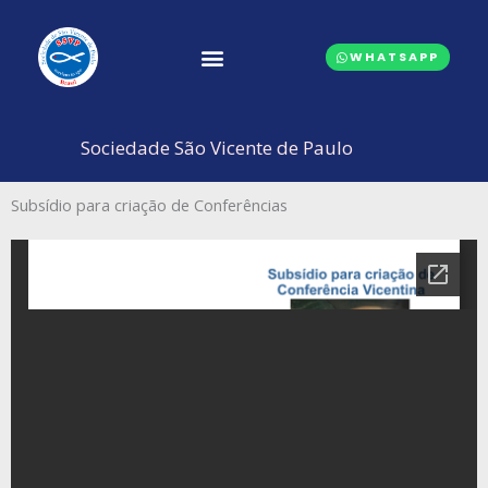
Ir
para
WHATSAPP
o
conteúdo
CONSELHOS CENTRAIS
Sociedade São Vicente de Paulo
Subsídio para criação de Conferências